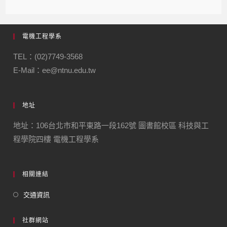
電機工程學系
TEL：(02)7749-3568
E-Mail：ee@ntnu.edu.tw
地址
地址：106台北市和平東路一段162號 圖書館校區 科技與工
程學院四樓 電機工程學系
相關連結
交通資訊
社群網站