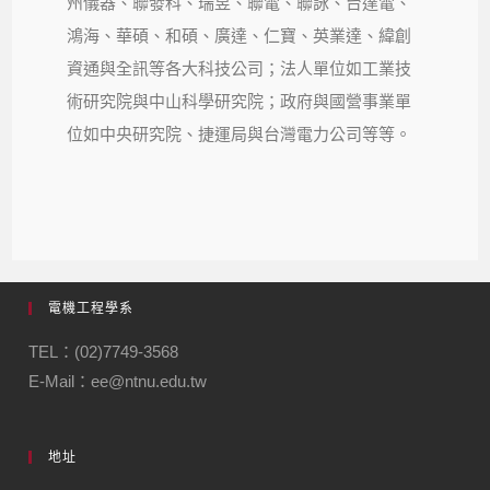
州儀器、聯發科、瑞昱、聯電、聯詠、台達電、
鴻海、華碩、和碩、廣達、仁寶、英業達、緯創
資通與全訊等各大科技公司；法人單位如工業技
術研究院與中山科學研究院；政府與國營事業單
位如中央研究院、捷運局與台灣電力公司等等。
電機工程學系
TEL：(02)7749-3568
E-Mail：ee@ntnu.edu.tw
地址