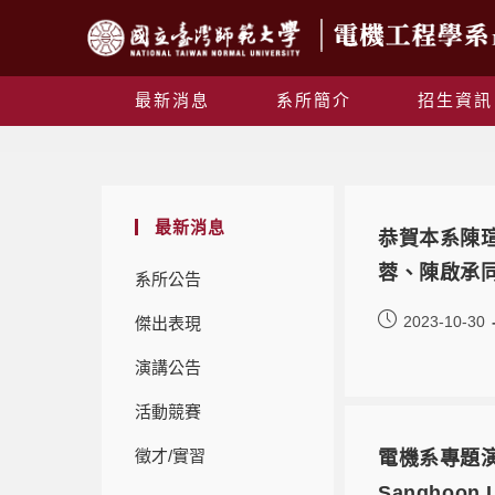
最新消息
系所簡介
招生資訊
最新消息
恭賀本系陳瑄
蓉、陳啟承同學
系所公告
2023-10-30
傑出表現
演講公告
活動競賽
徵才/實習
電機系專題演講：M
Sanghoon