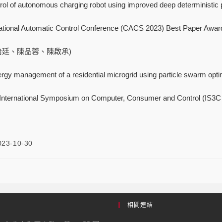
l of autonomous charging robot using improved deep deterministic 
tional Automatic Control Conference (CACS 2023) Best Paper Awar
治廷、陳品蓉、陳啟承)
y management of a residential microgrid using particle swarm opt
ternational Symposium on Computer, Consumer and Control (IS3C
023-10-30
相關連結