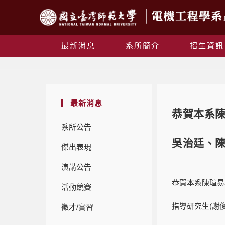
最新消息
系所簡介
招生資訊
最新消息
恭賀本系陳
系所公告
吳治廷、陳
傑出表現
演講公告
恭賀本系陳瑄易
活動競賽
指導研究生(謝
徵才/實習