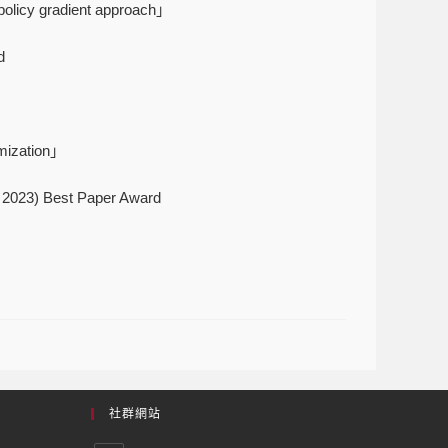
policy gradient approach」
d
imization」
 2023) Best Paper Award
社群網站