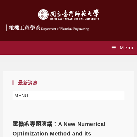
Menu
Daily Archives: 2023-10-17
最新消息
MENU
電機系專題演講：A New Numerical
Optimization Method and its