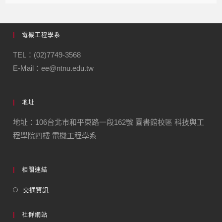
電機工程學系
TEL：(02)7749-3568
E-Mail：ee@ntnu.edu.tw
地址
地址：106台北市和平東路一段162號 圖書館校區 科技與工
程學院四樓 電機工程學系
相關連結
交通資訊
社群網站