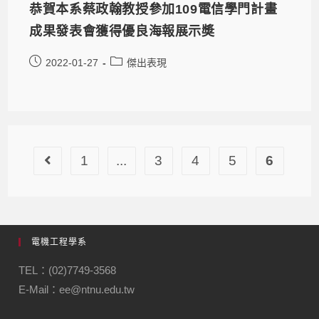
恭賀本系蔡政翰教授參加109電信學門計畫
成果發表會獲得優良海報展示奬
2022-01-27
傑出表現
1
...
3
4
5
6
電機工程學系
TEL：(02)7749-3568
E-Mail：ee@ntnu.edu.tw