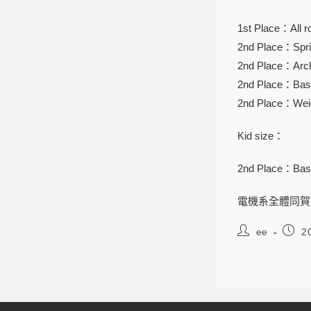
1st Place：All r
2nd Place：Spri
2nd Place：Arc
2nd Place：Bask
2nd Place：Weigh
Kid size：
2nd Place：Bask
電機系全體同賀
ee
2