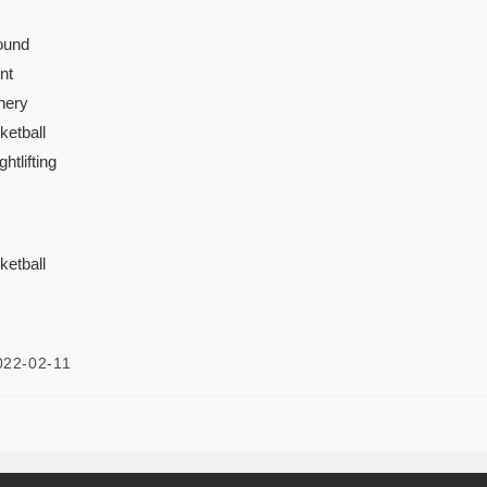
ound
nt
hery
etball
tlifting
etball
022-02-11