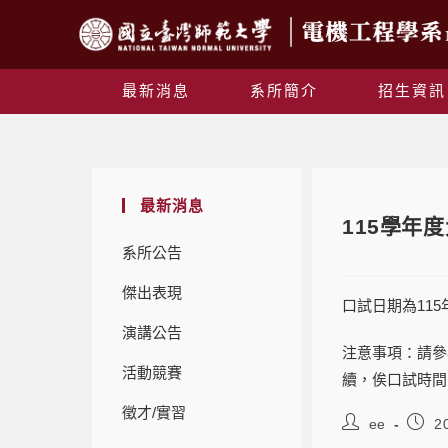
最新消息
系所簡介
招生資訊
最新消息
115學年
系所公告
傑出表現
口試日期為11
演講公告
注意事項：請參
活動競賽
續，俟口試時間
徵才/實習
ee
2