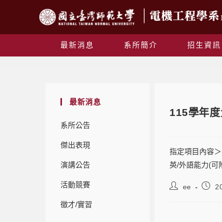
最新消息
系所簡介
招生資訊
最新消息
115學年
系所公告
傑出表現
指定項目內容＞
演講公告
英/外語能力(
活動競賽
ee
2
徵才/實習